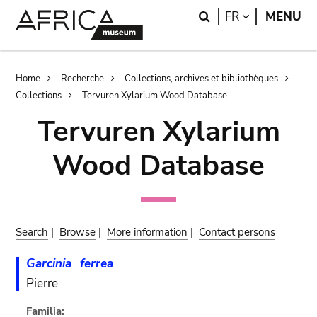
Skip
Skip
Search
LANGUAGE
FR
MENU
to
to
main
search
content
Breadcrumb
Home
Recherche
Collections, archives et bibliothèques
Collections
Tervuren Xylarium Wood Database
Tervuren Xylarium
Wood Database
Search
|
Browse
|
More information
|
Contact persons
Garcinia
ferrea
Pierre
Familia: