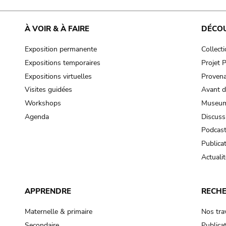
À VOIR & À FAIRE
DÉCO
Exposition permanente
Collect
Expositions temporaires
Projet
Expositions virtuelles
Provena
Visites guidées
Avant d
Workshops
Museum
Agenda
Discuss
Podcas
Publica
Actualit
APPRENDRE
RECH
Maternelle & primaire
Nos tra
Secondaire
Publica