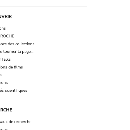
UVRIR
ions
 PROCHE
nce des collections
e tourner la page…
Talks
ions de films
ts
tions
és scientifiques
ERCHE
vaux de recherche
tions