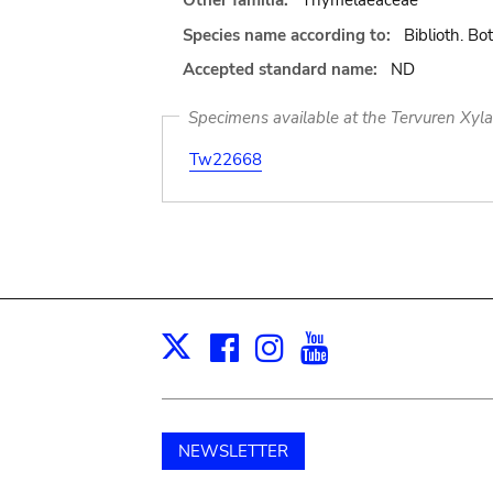
Other familia:
Thymelaeaceae
Species name according to:
Biblioth. Bot
Accepted standard name:
ND
Specimens available at the Tervuren Xyl
Tw22668
Facebook
Instagram
Youtube
Print
X
NEWSLETTER