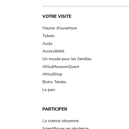
Main
VOTRE VISITE
navigation
Heures d'ouverture
Tickets
Accès
Accessibilité
Un musée pour les familles
AfricaMuseumQuest
AfricaShop
Bistro Tembo
Le parc
PARTICIPER
La science citoyenne
Scientifiques en résidence