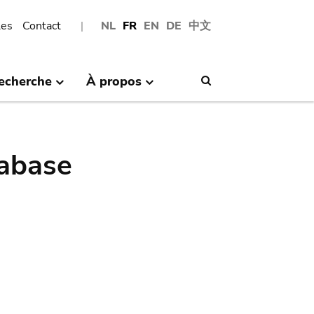
les
Contact
NL
FR
EN
DE
中文
echerche
À propos
Search
abase