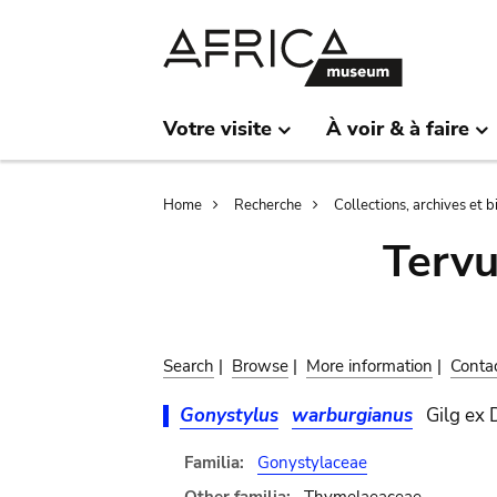
Skip
Skip
to
to
main
search
content
Votre visite
À voir & à faire
Breadcrumb
Home
Recherche
Collections, archives et 
Terv
Search
|
Browse
|
More information
|
Conta
Gonystylus
warburgianus
Gilg ex
Familia:
Gonystylaceae