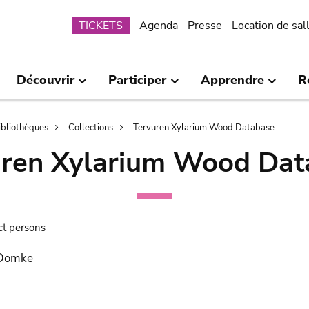
Submenu
TICKETS
Agenda
Presse
Location de sal
Découvrir
Participer
Apprendre
R
bibliothèques
Collections
Tervuren Xylarium Wood Database
uren Xylarium Wood Dat
ct persons
 Domke