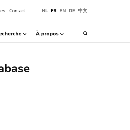
les
Contact
NL
FR
EN
DE
中文
echerche
À propos
Search
abase