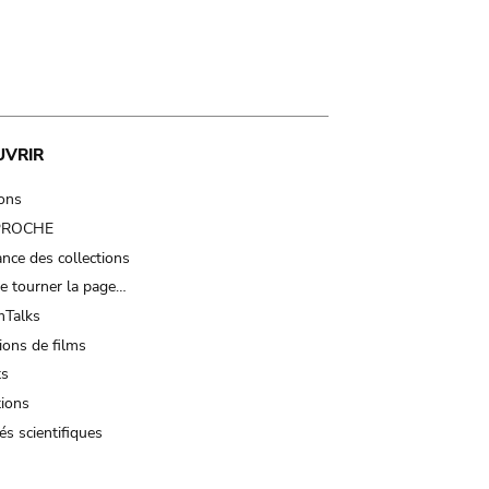
UVRIR
ions
 PROCHE
nce des collections
e tourner la page…
Talks
ions de films
ts
tions
és scientifiques