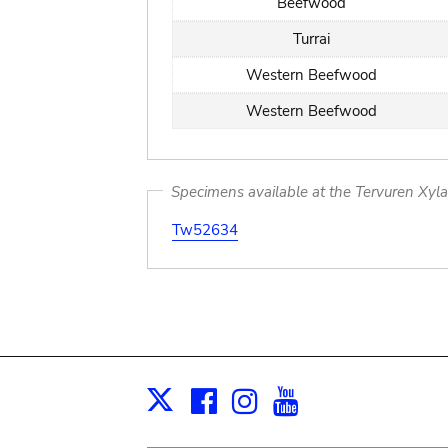
Beefwood
Turrai
Western Beefwood
Western Beefwood
Specimens available at the Tervuren Xyl
Tw52634
Facebook
Instagram
Youtube
Print
X