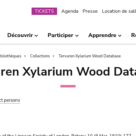
Submenu
TICKETS
Agenda
Presse
Location de sal
Découvrir
Participer
Apprendre
R
bibliothèques
Collections
Tervuren Xylarium Wood Database
uren Xylarium Wood Dat
ct persons