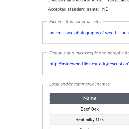
Species name according to:
Transaction
Accepted standard name:
ND
Pictures from external sites
macroscopic photographs of wood
bot
Features and microscopic photographs f
http://insidewood.lib.ncsu.edu/descripti
Local and/or commercial names
Name
Beef Oak
Beef Silky Oak