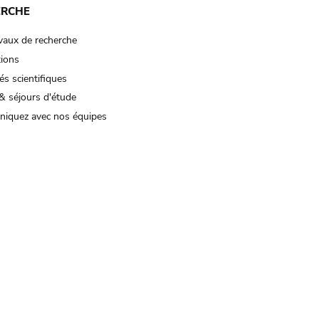
ERCHE
vaux de recherche
tions
és scientifiques
& séjours d'étude
iquez avec nos équipes