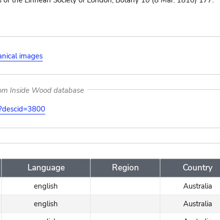
s of the Linnean Society of London, Botany 10 (8 Mar. 1810) 177.
anical images
rom Inside Wood database
on?descid=3800
Language
Region
Country
english
Australia
english
Australia