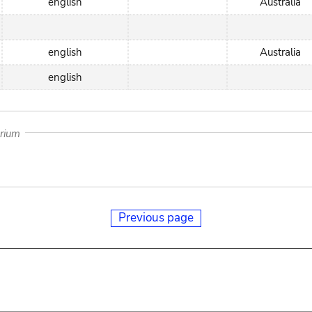
english
Australia
english
Australia
english
arium
Previous page