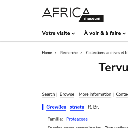
Skip
Skip
to
to
main
search
content
Votre visite
À voir & à faire
Breadcrumb
Home
Recherche
Collections, archives et 
Terv
Search
|
Browse
|
More information
|
Conta
Grevillea
striata
R. Br.
Familia:
Proteaceae