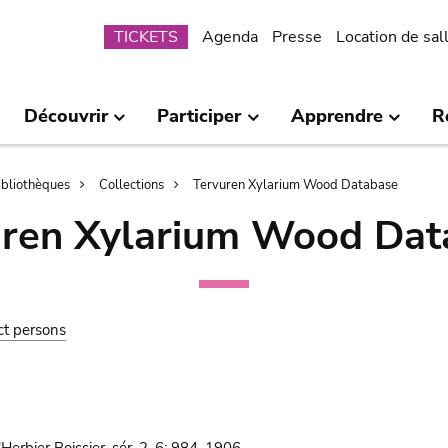
Submenu
TICKETS
Agenda
Presse
Location de sal
Découvrir
Participer
Apprendre
R
bibliothèques
Collections
Tervuren Xylarium Wood Database
uren Xylarium Wood Dat
ct persons