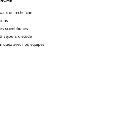
ERCHE
vaux de recherche
tions
és scientifiques
& séjours d'étude
iquez avec nos équipes