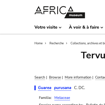
Skip
Skip
to
to
main
search
content
Votre visite
À voir & à faire
Breadcrumb
Home
Recherche
Collections, archives et 
Terv
Search
|
Browse
|
More information
|
Conta
Guarea
purusana
C. DC.
Familia:
Meliaceae