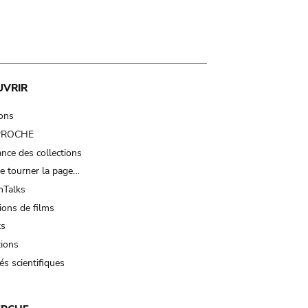
UVRIR
ions
 PROCHE
nce des collections
e tourner la page…
Talks
ions de films
ts
tions
és scientifiques