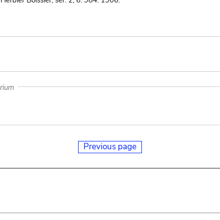
'Herbier Boissier, sér. 2, 6: 984. 1906.
arium
Previous page