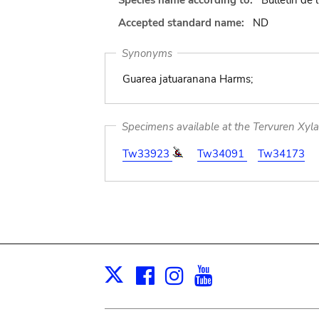
Species name according to:
Bulletin de l
Accepted standard name:
ND
Synonyms
Guarea jatuaranana Harms;
Specimens available at the Tervuren Xyl
Tw33923
Tw34091
Tw34173
Facebook
Instagram
Youtube
Print
X