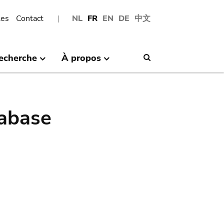
les
Contact
NL
FR
EN
DE
中文
echerche
À propos
Search
abase