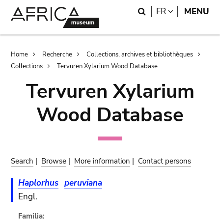
Skip
Skip
Search
LANGUAGE
FR
MENU
to
to
main
search
content
Breadcrumb
Home
Recherche
Collections, archives et bibliothèques
Collections
Tervuren Xylarium Wood Database
Tervuren Xylarium
Wood Database
Search
|
Browse
|
More information
|
Contact persons
Haplorhus
peruviana
Engl.
Familia: