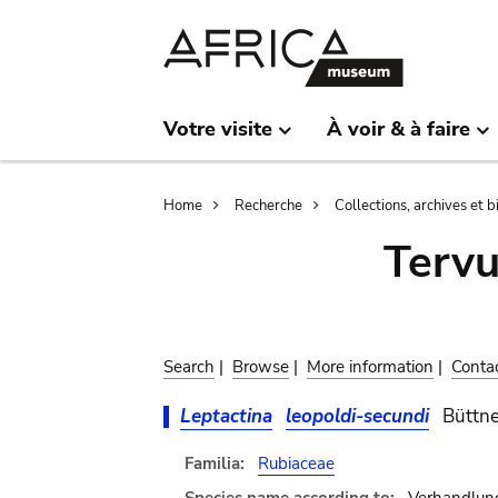
Skip
Skip
to
to
main
search
content
Votre visite
À voir & à faire
Breadcrumb
Home
Recherche
Collections, archives et 
Terv
Search
|
Browse
|
More information
|
Conta
Leptactina
leopoldi-secundi
Büttne
Familia:
Rubiaceae