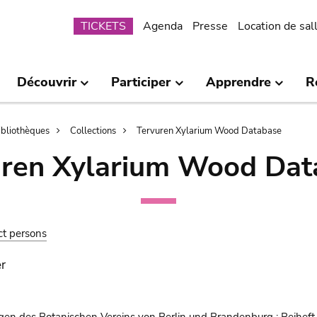
Submenu
TICKETS
Agenda
Presse
Location de sal
Découvrir
Participer
Apprendre
R
bibliothèques
Collections
Tervuren Xylarium Wood Database
uren Xylarium Wood Dat
ct persons
r