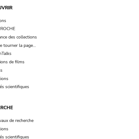
UVRIR
ions
 PROCHE
nce des collections
e tourner la page…
Talks
ions de films
ts
tions
és scientifiques
ERCHE
vaux de recherche
tions
és scientifiques