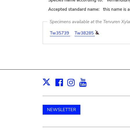
Species name according to:
Verhandlung
Accepted standard name:
this name is 
Specimens available at the Tervuren Xyl
Tw35739
Tw38285
Facebook
Instagram
Youtube
Print
X
NEWSLETTER