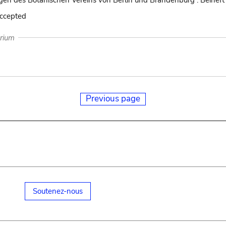
en des Botanischen Vereins von Berlin und Brandenburg : Beiheft
accepted
arium
Previous page
Soutenez-nous