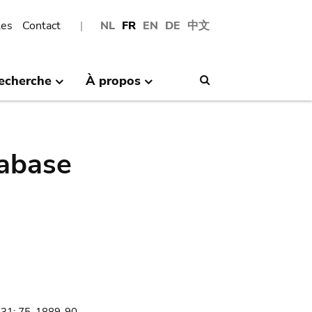
les
Contact
NL
FR
EN
DE
中文
echerche
À propos
Search
abase