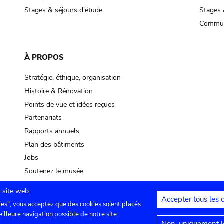
Stages & séjours d'étude
Stages 
Commun
À PROPOS
Stratégie, éthique, organisation
Histoire & Rénovation
Points de vue et idées reçues
Partenariats
Rapports annuels
Plan des bâtiments
Jobs
Soutenez le musée
 site web.
Accepter tous les 
ies", vous acceptez que des cookies soient placés
lles
Contact
Paramètres de confidentialité
Mention
eilleure navigation possible de notre site.