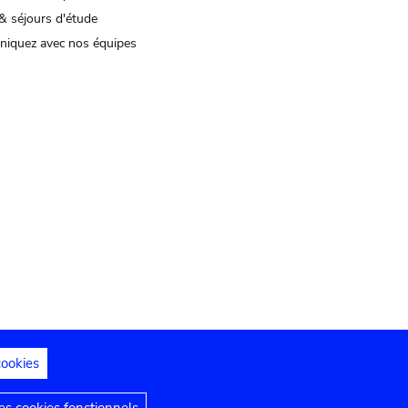
& séjours d'étude
iquez avec nos équipes
cookies
s juridiques
Déclaration d'accessibilité