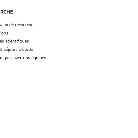
ERCHE
vaux de recherche
tions
és scientifiques
& séjours d'étude
iquez avec nos équipes