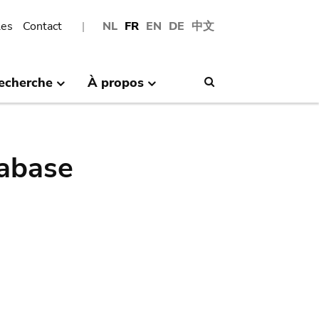
les
Contact
NL
FR
EN
DE
中文
echerche
À propos
Search
abase