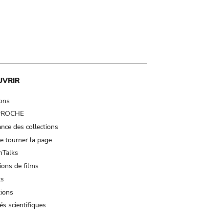
UVRIR
ions
 PROCHE
nce des collections
e tourner la page…
Talks
ions de films
ts
tions
és scientifiques