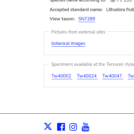
Species name according to:
Sp. Pl. 133.
Accepted standard name:
Lithodora fruti
View taxon:
SN7289
Pictures from external sites
botanical images
Specimens available at the Tervuren Xyl
Tw40002
Tw40024
Tw40047
Tw
Facebook
Instagram
Youtube
Print
X