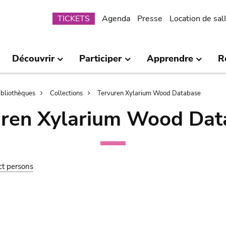
Submenu
TICKETS
Agenda
Presse
Location de sal
Découvrir
Participer
Apprendre
R
bibliothèques
Collections
Tervuren Xylarium Wood Database
uren Xylarium Wood Dat
ct persons