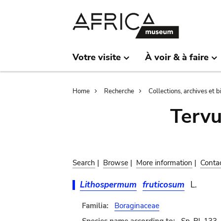
Skip
Skip
to
to
main
search
content
Votre visite
À voir & à faire
Breadcrumb
Home
Recherche
Collections, archives et 
Terv
Search
|
Browse
|
More information
|
Conta
Lithospermum
fruticosum
L.
Familia:
Boraginaceae