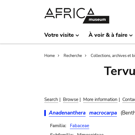
Skip
Skip
to
to
main
search
content
Votre visite
À voir & à faire
Breadcrumb
Home
Recherche
Collections, archives et 
Terv
Search
|
Browse
|
More information
|
Conta
Anadenanthera
macrocarpa
(Benth
Familia:
Fabaceae