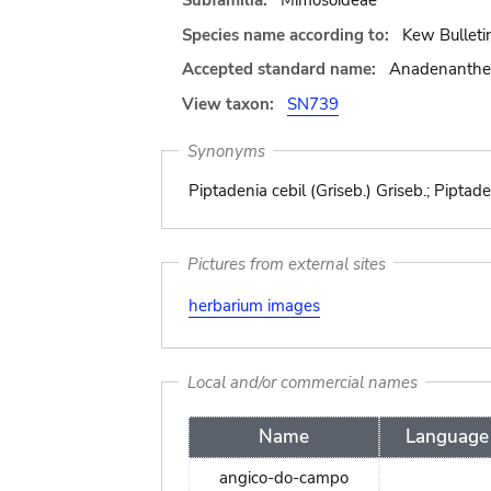
Subfamilia:
Mimosoideae
Species name according to:
Kew Bulleti
Accepted standard name:
Anadenanthera
View taxon:
SN739
Synonyms
Piptadenia cebil (Griseb.) Griseb.; Pipta
Pictures from external sites
herbarium images
Local and/or commercial names
Name
Language
angico-do-campo