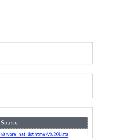
Source
r/arvore_nat_list.htm#A%20Lista