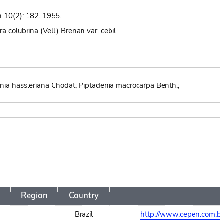
n 10(2): 182. 1955.
 colubrina (Vell.) Brenan var. cebil
denia hassleriana Chodat; Piptadenia macrocarpa Benth.;
Region
Country
Brazil
http://www.cepen.com.b