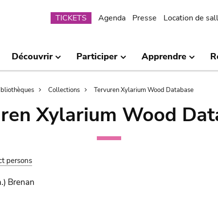
Submenu
TICKETS
Agenda
Presse
Location de sal
Découvrir
Participer
Apprendre
R
bibliothèques
Collections
Tervuren Xylarium Wood Database
uren Xylarium Wood Dat
ct persons
.) Brenan