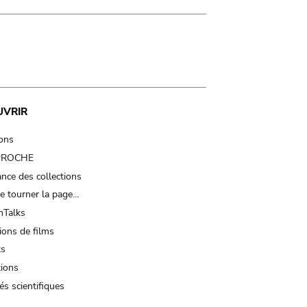
UVRIR
ions
 PROCHE
nce des collections
e tourner la page…
Talks
ions de films
ts
tions
és scientifiques