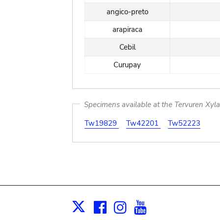
angico-preto
arapiraca
Cebil
Curupay
Specimens available at the Tervuren Xyl
Tw19829
Tw42201
Tw52223
Facebook
Instagram
Youtube
Print
X