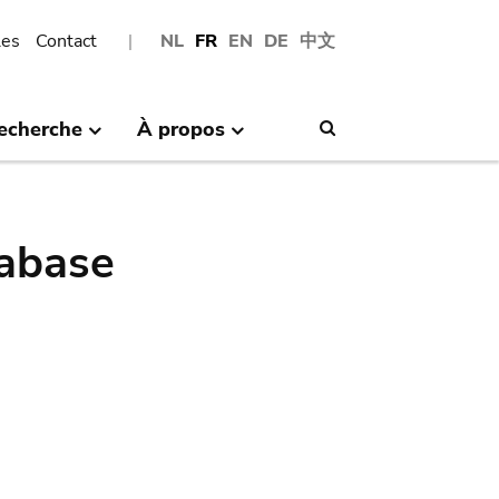
les
Contact
NL
FR
EN
DE
中文
echerche
À propos
Search
abase