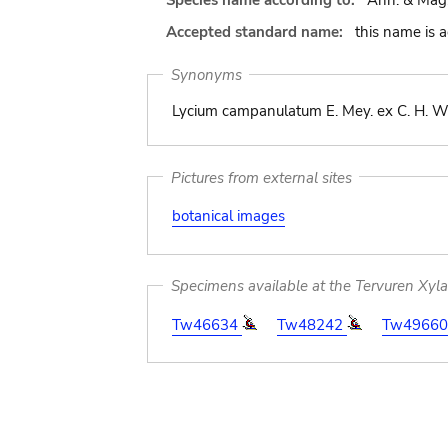
Species name according to:
Ann. & Mag. N
Accepted standard name:
this name is 
Synonyms
Lycium campanulatum E. Mey. ex C. H. Wr
Pictures from external sites
botanical images
Specimens available at the Tervuren Xyl
Tw46634
Tw48242
Tw49660