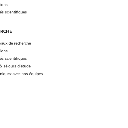
tions
és scientifiques
ERCHE
vaux de recherche
tions
és scientifiques
& séjours d'étude
iquez avec nos équipes