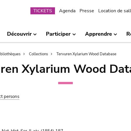
Submenu
TICKETS
Agenda
Presse
Location de sal
Découvrir
Participer
Apprendre
R
bibliothèques
Collections
Tervuren Xylarium Wood Database
uren Xylarium Wood Dat
ct persons