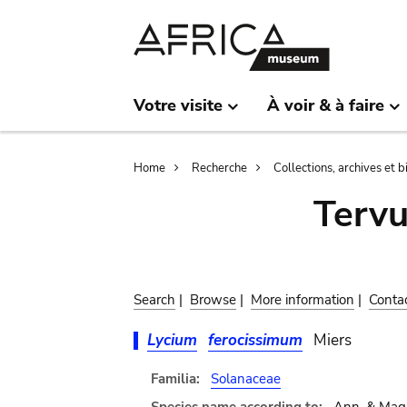
Skip
Skip
to
to
main
search
content
Votre visite
À voir & à faire
Breadcrumb
Home
Recherche
Collections, archives et 
Terv
Search
|
Browse
|
More information
|
Conta
Lycium
ferocissimum
Miers
Familia:
Solanaceae