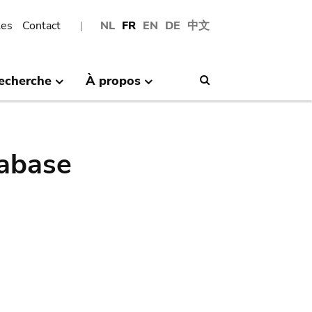
les
Contact
NL
FR
EN
DE
中文
echerche
À propos
Search
abase