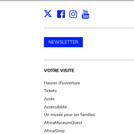
Facebook
Instagram
Youtube
Print
X
NEWSLETTER
Main
VOTRE VISITE
navigation
Heures d'ouverture
Tickets
Accès
Accessibilité
Un musée pour les familles
AfricaMuseumQuest
AfricaShop