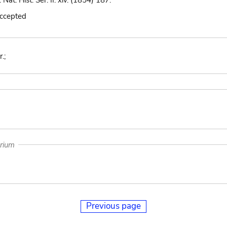
at. Hist. Ser. II. xiv. (1854) 187.
accepted
.;
arium
Previous page