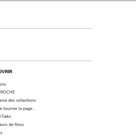
UVRIR
ions
 PROCHE
nce des collections
e tourner la page…
Talks
ions de films
ts