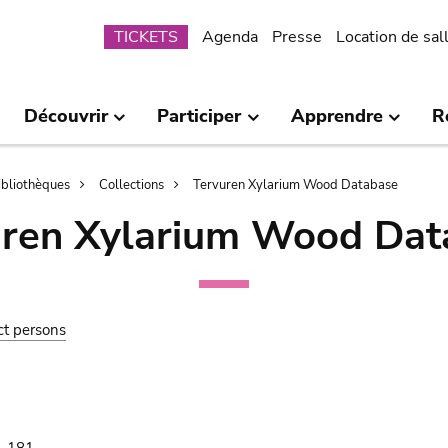
Submenu
TICKETS
Agenda
Presse
Location de sal
Découvrir
Participer
Apprendre
R
bibliothèques
Collections
Tervuren Xylarium Wood Database
uren Xylarium Wood Dat
ct persons