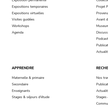
Exposition permanente
Collect
Expositions temporaires
Projet
Expositions virtuelles
Provena
Visites guidées
Avant d
Workshops
Museum
Agenda
Discuss
Podcas
Publica
Actualit
APPRENDRE
RECH
Maternelle & primaire
Nos tra
Secondaire
Publica
Enseignants
Actualit
Stages & séjours d'étude
Stages 
Commun