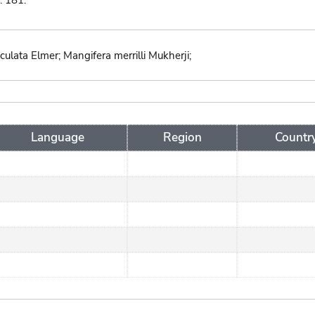
I. 181.
culata Elmer; Mangifera merrilli Mukherji;
Language
Region
Countr