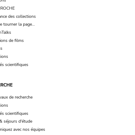
ions
 PROCHE
nce des collections
e tourner la page…
Talks
ions de films
ts
tions
és scientifiques
ERCHE
vaux de recherche
tions
és scientifiques
& séjours d'étude
iquez avec nos équipes