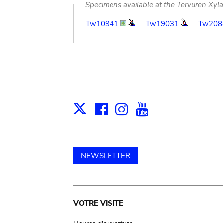
Specimens available at the Tervuren Xyl
Tw10941
Tw19031
Tw208
Facebook
Instagram
Youtube
Print
X
NEWSLETTER
Main
VOTRE VISITE