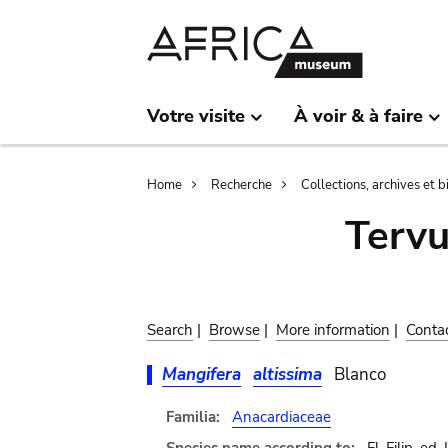
Skip
Skip
to
to
main
search
content
Votre visite
À voir & à faire
Breadcrumb
Home
Recherche
Collections, archives et 
Terv
Search
|
Browse
|
More information
|
Conta
Mangifera
altissima
Blanco
Familia:
Anacardiaceae