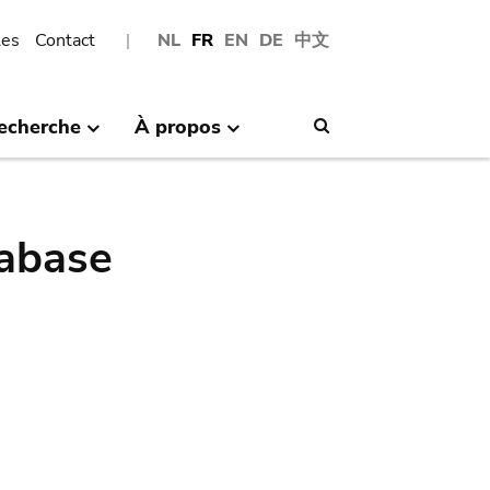
les
Contact
NL
FR
EN
DE
中文
echerche
À propos
Search
abase