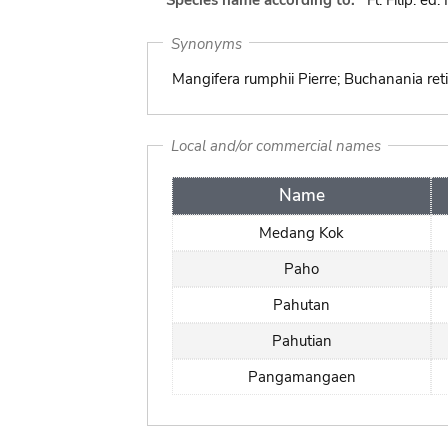
Species name according to:
Fl. Filip. ed. 
Synonyms
Mangifera rumphii Pierre; Buchanania reti
Local and/or commercial names
Name
Medang Kok
Paho
Pahutan
Pahutian
Pangamangaen