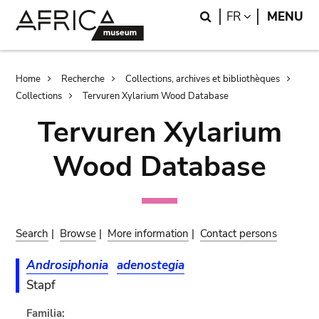
Skip
Skip
Search
LANGUAGE
FR
MENU
to
to
main
search
content
Breadcrumb
Home
Recherche
Collections, archives et bibliothèques
Collections
Tervuren Xylarium Wood Database
Tervuren Xylarium
Wood Database
Search
|
Browse
|
More information
|
Contact persons
Androsiphonia
adenostegia
Stapf
Familia: