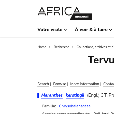
Skip
Skip
to
to
main
search
content
Votre visite
À voir & à faire
Breadcrumb
Home
Recherche
Collections, archives et 
Terv
Search
|
Browse
|
More information
|
Conta
Maranthes
kerstingii
(Engl.) G.T. P
Familia:
Chrysobalanaceae