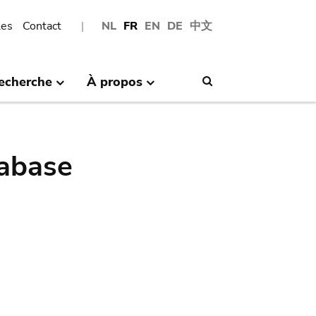
les
Contact
NL
FR
EN
DE
中文
echerche
À propos
Search
abase