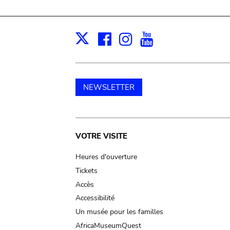
Facebook
Instagram
Youtube
Print
X
NEWSLETTER
Main
VOTRE VISITE
navigation
Heures d'ouverture
Tickets
Accès
Accessibilité
Un musée pour les familles
AfricaMuseumQuest