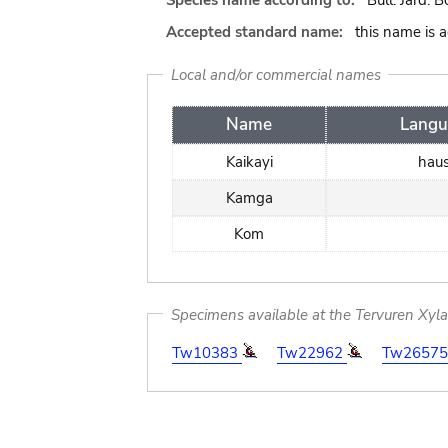
Species name according to:
Bull. Jard. 
Accepted standard name:
this name is 
Local and/or commercial names
Name
Langu
Kaikayi
hau
Kamga
Kom
Specimens available at the Tervuren Xyl
Tw10383
Tw22962
Tw2657