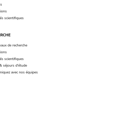
ts
tions
és scientifiques
ERCHE
vaux de recherche
tions
és scientifiques
& séjours d'étude
iquez avec nos équipes