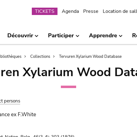
Submenu
TICKETS
Agenda
Presse
Location de sal
Découvrir
Participer
Apprendre
R
bibliothèques
Collections
Tervuren Xylarium Wood Database
uren Xylarium Wood Dat
ct persons
rance ex F.White