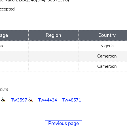
Bot. Nation. Belg., 46(3-4): 303 (1976)
accepted
age
Region
Country
sa
Nigeria
Cameroon
Cameroon
arium
5
Tw3597
Tw44434
Tw48571
Previous page