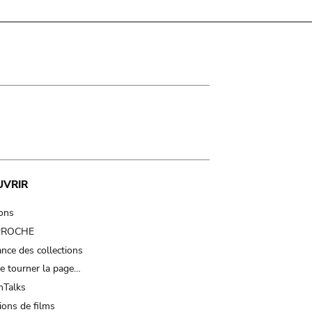
UVRIR
ions
 PROCHE
nce des collections
e tourner la page…
Talks
ions de films