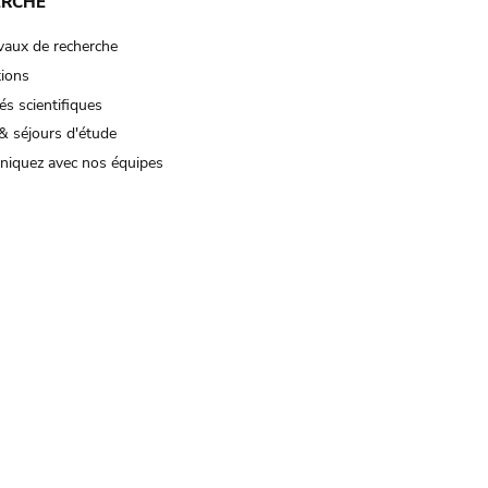
ERCHE
vaux de recherche
tions
és scientifiques
& séjours d'étude
iquez avec nos équipes