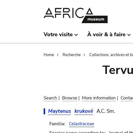
Skip
Skip
to
to
main
search
content
Votre visite
À voir & à faire
Breadcrumb
Home
Recherche
Collections, archives et 
Terv
Search
|
Browse
|
More information
|
Conta
Maytenus
krukovii
A.C. Sm.
Familia:
Celastraceae