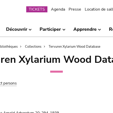
Submenu
TICKETS
Agenda
Presse
Location de sal
Découvrir
Participer
Apprendre
R
bibliothèques
Collections
Tervuren Xylarium Wood Database
uren Xylarium Wood Dat
ct persons