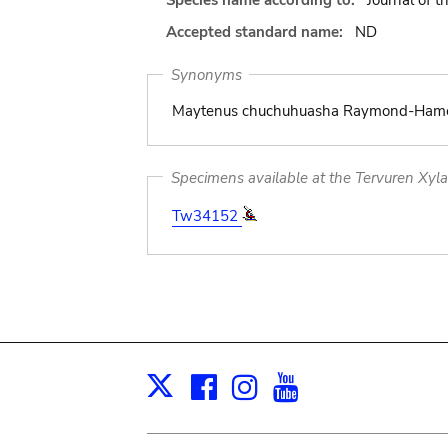
Species name according to:
Journal of 
Accepted standard name:
ND
Synonyms
Maytenus chuchuhuasha Raymond-Hamet
Specimens available at the Tervuren Xyl
Tw34152
Facebook
Instagram
Youtube
Print
X