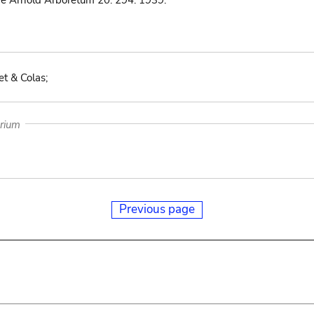
the Arnold Arboretum 20: 294. 1939.
 & Colas;
arium
Previous page