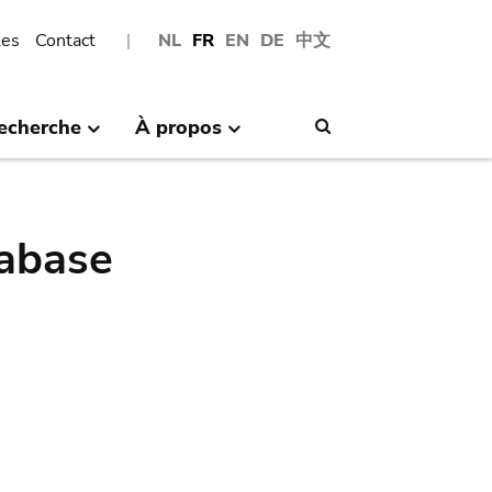
les
Contact
NL
FR
EN
DE
中文
echerche
À propos
Search
abase