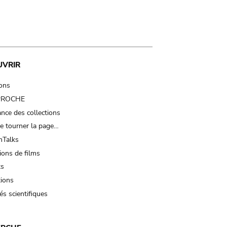
UVRIR
ions
 PROCHE
nce des collections
e tourner la page…
Talks
ions de films
ts
tions
és scientifiques