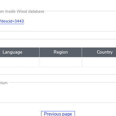
rom Inside Wood database
on?descid=3443
Language
Region
Country
arium
Previous page