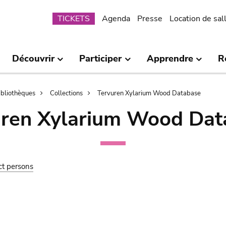
Submenu
TICKETS
Agenda
Presse
Location de sal
Découvrir
Participer
Apprendre
R
bibliothèques
Collections
Tervuren Xylarium Wood Database
uren Xylarium Wood Dat
ct persons