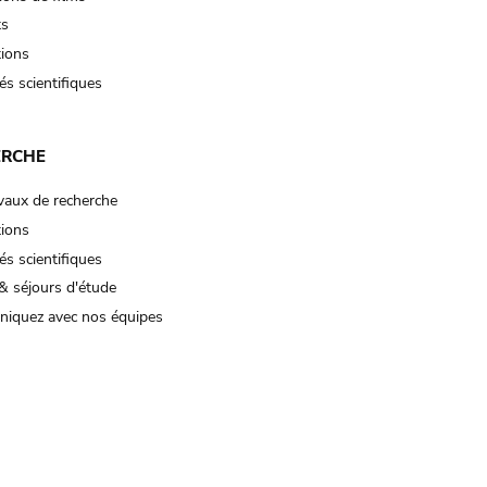
ts
tions
és scientifiques
ERCHE
vaux de recherche
tions
és scientifiques
& séjours d'étude
iquez avec nos équipes