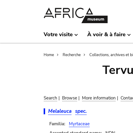
Skip
Skip
to
to
main
search
content
Votre visite
À voir & à faire
Breadcrumb
Home
Recherche
Collections, archives et 
Terv
Search
|
Browse
|
More information
|
Conta
Melaleuca
spec.
Familia:
Myrtaceae