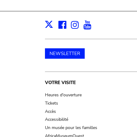
Facebook
Instagram
Youtube
Print
X
NEWSLETTER
Main
VOTRE VISITE
navigation
Heures d'ouverture
Tickets
Accès
Accessibilité
Un musée pour les familles
AfricaMuseumQuest