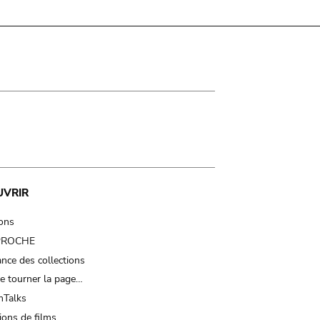
UVRIR
ions
 PROCHE
nce des collections
e tourner la page…
Talks
ions de films