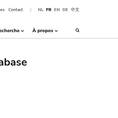
les
Contact
NL
FR
EN
DE
中文
echerche
À propos
Search
abase