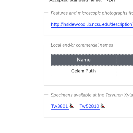
Accepted standard name:
NDN
Features and microscopic photographs f
http://insidewood.lib.ncsu.edu/descripti
Local and/or commercial names
Name
Gelam Putih
Specimens available at the Tervuren Xyl
Tw3801
Tw52810