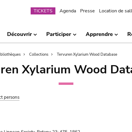
Submenu
TICKETS
Agenda
Presse
Location de sal
Découvrir
Participer
Apprendre
R
bibliothèques
Collections
Tervuren Xylarium Wood Database
uren Xylarium Wood Dat
ct persons