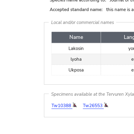
Species name according to:
Journal of t
Accepted standard name:
this name is 
Local and/or commercial names
Name
Lan
Lakosin
yo
lyoha
e
Ukposa
e
Specimens available at the Tervuren Xyl
Tw10388
Tw26553