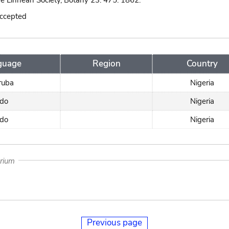
he Linnean Society, Botany 23: 475. 1862.
accepted
guage
Region
Country
ruba
Nigeria
do
Nigeria
do
Nigeria
arium
Previous page