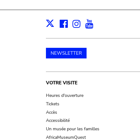
Facebook
Instagram
Youtube
Print
X
NEWSLETTER
Main
VOTRE VISITE
navigation
Heures d'ouverture
Tickets
Accès
Accessibilité
Un musée pour les familles
AfricaMuseumQuest