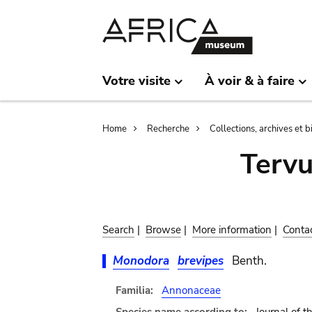
Skip
Skip
to
to
main
search
content
Votre visite
À voir & à faire
Breadcrumb
Home
Recherche
Collections, archives et 
Terv
Search
|
Browse
|
More information
|
Conta
Monodora
brevipes
Benth.
Familia:
Annonaceae