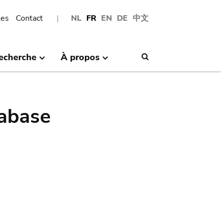
les
Contact
NL
FR
EN
DE
中文
echerche
À propos
Search
abase