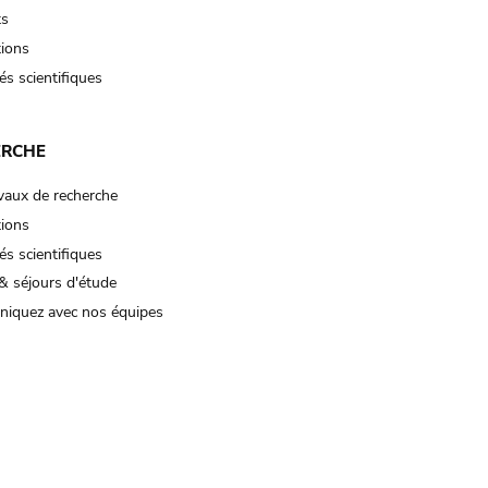
ts
tions
és scientifiques
ERCHE
vaux de recherche
tions
és scientifiques
& séjours d'étude
iquez avec nos équipes