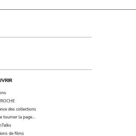
UVRIR
ions
 PROCHE
nce des collections
e tourner la page…
Talks
ions de films