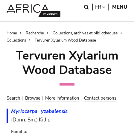
Skip
Skip
Search
LANGUAGE
FR
MENU
to
to
main
search
content
Breadcrumb
Home
Recherche
Collections, archives et bibliothèques
Collections
Tervuren Xylarium Wood Database
Tervuren Xylarium
Wood Database
Search
|
Browse
|
More information
|
Contact persons
Myriocarpa
yzabalensis
(Donn. Sm.) Killip
Familia: