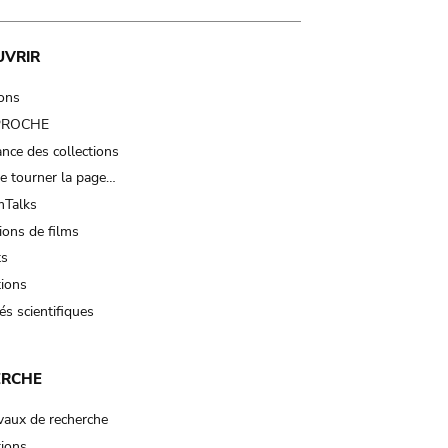
UVRIR
ions
 PROCHE
nce des collections
e tourner la page…
Talks
ions de films
ts
tions
és scientifiques
ERCHE
vaux de recherche
tions