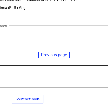
 Miscellaneous Information Kew 1928: 388. 1928.
inea (Baill.) Gilg
arium
Previous page
Soutenez-nous