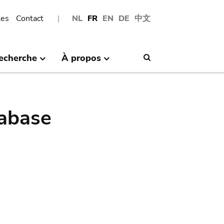
les
Contact
NL
FR
EN
DE
中文
echerche
À propos
Search
abase