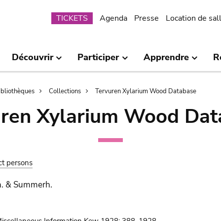
Submenu
TICKETS
Agenda
Presse
Location de sal
Découvrir
Participer
Apprendre
R
bibliothèques
Collections
Tervuren Xylarium Wood Database
uren Xylarium Wood Dat
ct persons
h. & Summerh.