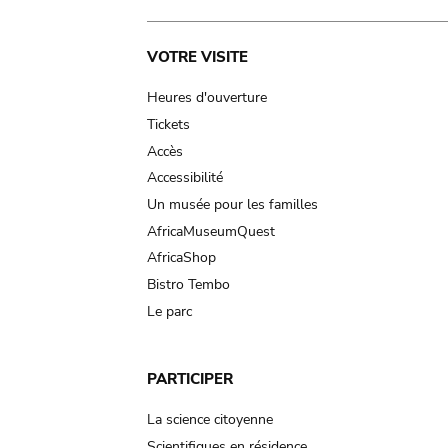
Main
VOTRE VISITE
navigation
Heures d'ouverture
Tickets
Accès
Accessibilité
Un musée pour les familles
AfricaMuseumQuest
AfricaShop
Bistro Tembo
Le parc
PARTICIPER
La science citoyenne
Scientifiques en résidence