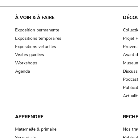
À VOIR & À FAIRE
DÉCO
Exposition permanente
Collect
Expositions temporaires
Projet
Expositions virtuelles
Provena
Visites guidées
Avant d
Workshops
Museum
Agenda
Discuss
Podcas
Publica
Actualit
APPRENDRE
RECH
Maternelle & primaire
Nos tra
Secondaire
Publica