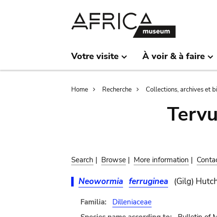
Skip
Skip
to
to
main
search
content
Votre visite
À voir & à faire
Breadcrumb
Home
Recherche
Collections, archives et 
Terv
Search
|
Browse
|
More information
|
Conta
Neowormia
ferruginea
(Gilg) Hutc
Familia:
Dilleniaceae