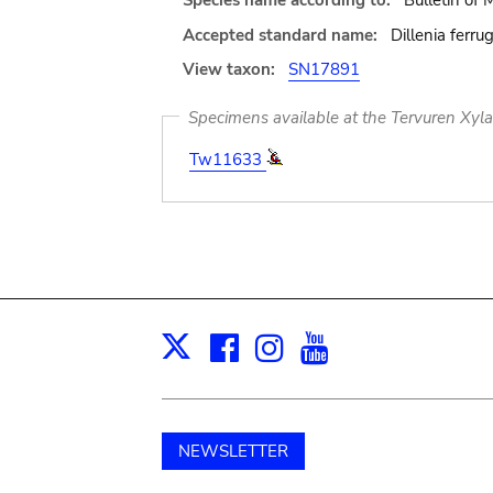
Species name according to:
Bulletin of
Accepted standard name:
Dillenia ferrug
View taxon:
SN17891
Specimens available at the Tervuren Xyl
Tw11633
Facebook
Instagram
Youtube
Print
X
NEWSLETTER