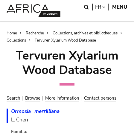
Skip
Skip
Search
LANGUAGE
FR
MENU
to
to
main
search
content
Breadcrumb
Home
Recherche
Collections, archives et bibliothèques
Collections
Tervuren Xylarium Wood Database
Tervuren Xylarium
Wood Database
Search
|
Browse
|
More information
|
Contact persons
Ormosia
merrilliana
L. Chen
Familia: