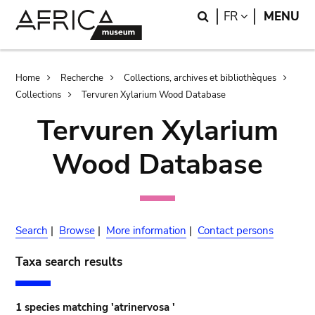
Skip
Skip
Search
LANGUAGE
FR
MENU
to
to
main
search
content
Breadcrumb
Home
Recherche
Collections, archives et bibliothèques
Collections
Tervuren Xylarium Wood Database
Tervuren Xylarium
Wood Database
Search
|
Browse
|
More information
|
Contact persons
Taxa search results
1 species matching 'atrinervosa '