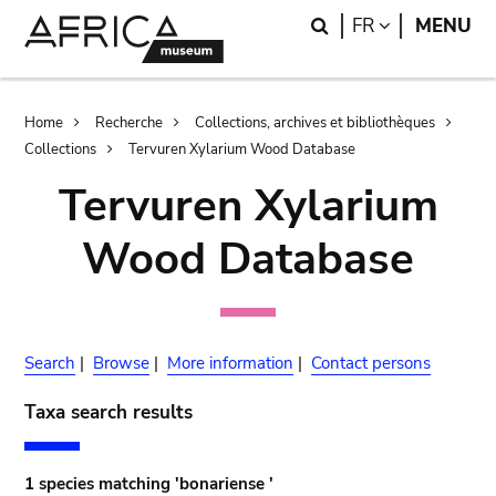
Skip
Skip
Search
LANGUAGE
FR
MENU
to
to
main
search
content
Breadcrumb
Home
Recherche
Collections, archives et bibliothèques
Collections
Tervuren Xylarium Wood Database
Tervuren Xylarium
Wood Database
Search
|
Browse
|
More information
|
Contact persons
Taxa search results
1 species matching 'bonariense '