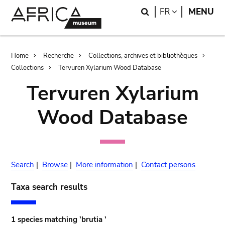
Skip
Skip
Search
LANGUAGE
FR
MENU
to
to
main
search
content
Breadcrumb
Home
Recherche
Collections, archives et bibliothèques
Collections
Tervuren Xylarium Wood Database
Tervuren Xylarium
Wood Database
Search
|
Browse
|
More information
|
Contact persons
Taxa search results
1 species matching 'brutia '