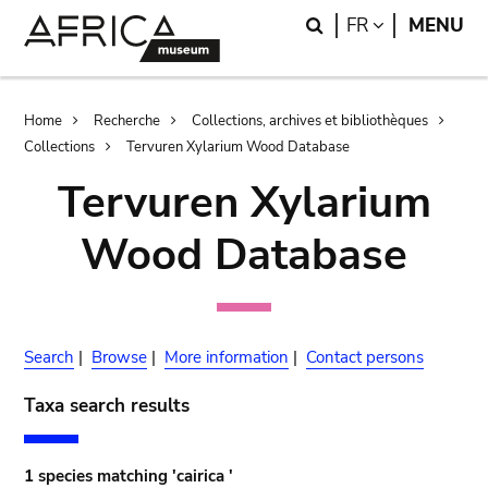
Skip
Skip
Search
LANGUAGE
FR
MENU
to
to
main
search
content
Breadcrumb
Home
Recherche
Collections, archives et bibliothèques
Collections
Tervuren Xylarium Wood Database
Tervuren Xylarium
Wood Database
Search
|
Browse
|
More information
|
Contact persons
Taxa search results
1 species matching 'cairica '