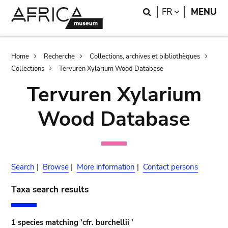
Skip
Skip
Search
LANGUAGE
FR
MENU
to
to
main
search
content
Breadcrumb
Home
Recherche
Collections, archives et bibliothèques
Collections
Tervuren Xylarium Wood Database
Tervuren Xylarium
Wood Database
Search
|
Browse
|
More information
|
Contact persons
Taxa search results
1 species matching 'cfr. burchellii '