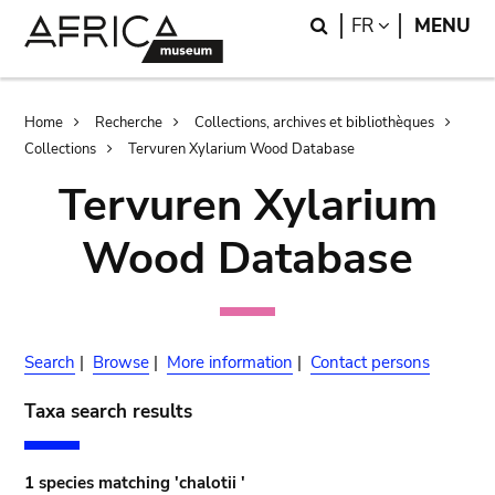
Skip
Skip
Search
LANGUAGE
FR
MENU
to
to
main
search
content
Breadcrumb
Home
Recherche
Collections, archives et bibliothèques
Collections
Tervuren Xylarium Wood Database
Tervuren Xylarium
Wood Database
Search
|
Browse
|
More information
|
Contact persons
Taxa search results
1 species matching 'chalotii '