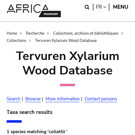
Skip
Skip
Search
LANGUAGE
FR
MENU
to
to
main
search
content
Breadcrumb
Home
Recherche
Collections, archives et bibliothèques
Collections
Tervuren Xylarium Wood Database
Tervuren Xylarium
Wood Database
Search
|
Browse
|
More information
|
Contact persons
Taxa search results
1 species matching 'collettii '