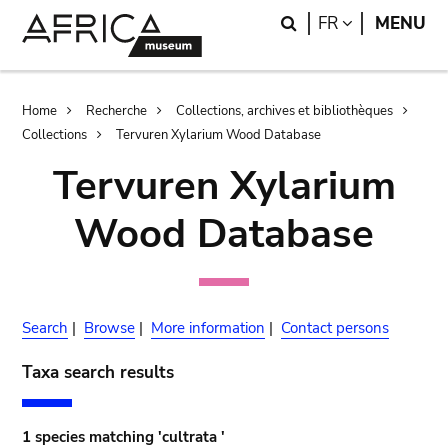
Skip
Skip
Search
LANGUAGE
FR
MENU
to
to
main
search
content
Breadcrumb
Home
Recherche
Collections, archives et bibliothèques
Collections
Tervuren Xylarium Wood Database
Tervuren Xylarium
Wood Database
Search
|
Browse
|
More information
|
Contact persons
Taxa search results
1 species matching 'cultrata '