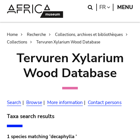
Skip
Skip
Search
LANGUAGE
FR
MENU
to
to
main
search
content
Breadcrumb
Home
Recherche
Collections, archives et bibliothèques
Collections
Tervuren Xylarium Wood Database
Tervuren Xylarium
Wood Database
Search
|
Browse
|
More information
|
Contact persons
Taxa search results
1 species matching 'decaphylla '