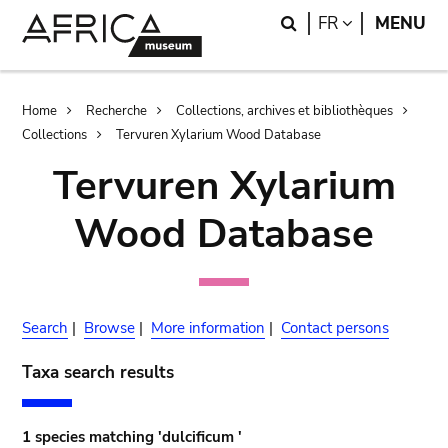
Skip
Skip
Search
LANGUAGE
FR
MENU
to
to
main
search
content
Breadcrumb
Home
Recherche
Collections, archives et bibliothèques
Collections
Tervuren Xylarium Wood Database
Tervuren Xylarium
Wood Database
Search
|
Browse
|
More information
|
Contact persons
Taxa search results
1 species matching 'dulcificum '