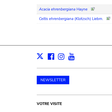
Acacia ehrenbergiana
Hayne
Celtis ehrenbergiana
(Klotzsch) Liebm.
Facebook
Instagram
Youtube
Print
X
NEWSLETTER
Main
VOTRE VISITE