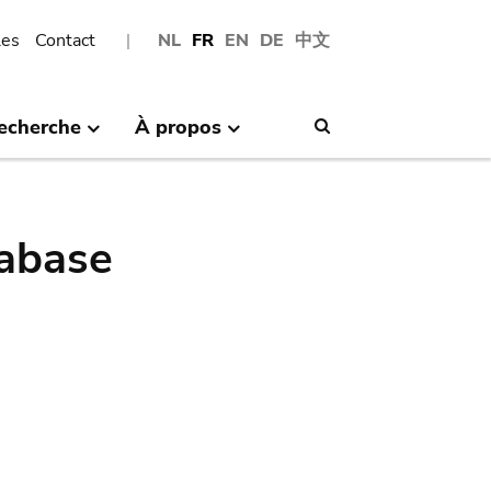
les
Contact
NL
FR
EN
DE
中文
echerche
À propos
Search
abase