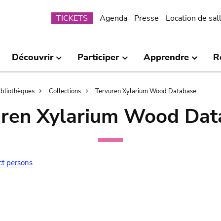
Submenu
TICKETS
Agenda
Presse
Location de sal
Découvrir
Participer
Apprendre
R
bibliothèques
Collections
Tervuren Xylarium Wood Database
uren Xylarium Wood Dat
ct persons