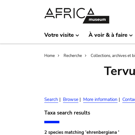
Skip
Skip
to
to
main
search
content
Votre visite
À voir & à faire
Breadcrumb
Home
Recherche
Collections, archives et 
Terv
Search
|
Browse
|
More information
|
Conta
Taxa search results
2 species matching 'ehrenbergiana '