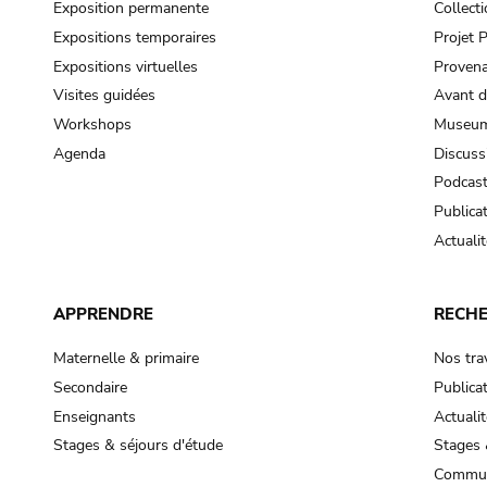
Exposition permanente
Collect
Expositions temporaires
Projet
Expositions virtuelles
Provena
Visites guidées
Avant d
Workshops
Museum
Agenda
Discuss
Podcas
Publica
Actualit
APPRENDRE
RECH
Maternelle & primaire
Nos tra
Secondaire
Publica
Enseignants
Actualit
Stages & séjours d'étude
Stages 
Commun