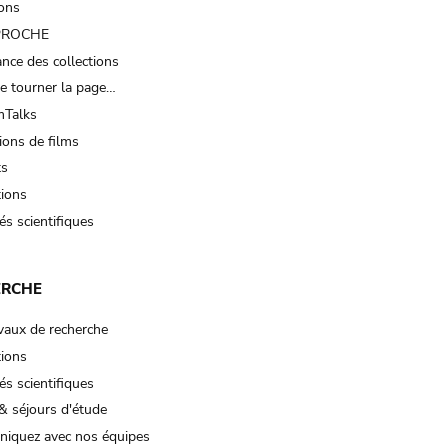
ions
 PROCHE
nce des collections
e tourner la page…
Talks
ions de films
ts
tions
és scientifiques
ERCHE
vaux de recherche
tions
és scientifiques
& séjours d'étude
iquez avec nos équipes