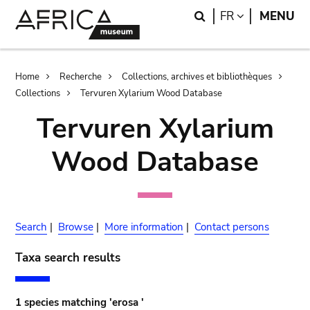
Skip
Skip
Search
LANGUAGE
FR
MENU
to
to
main
search
content
Breadcrumb
Home
Recherche
Collections, archives et bibliothèques
Collections
Tervuren Xylarium Wood Database
Tervuren Xylarium
Wood Database
Search
|
Browse
|
More information
|
Contact persons
Taxa search results
1 species matching 'erosa '