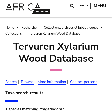
Skip
Skip
Search
LANGUAGE
FR
MENU
to
to
main
search
content
Breadcrumb
Home
Recherche
Collections, archives et bibliothèques
Collections
Tervuren Xylarium Wood Database
Tervuren Xylarium
Wood Database
Search
|
Browse
|
More information
|
Contact persons
Taxa search results
1 species matching 'fragariodora '