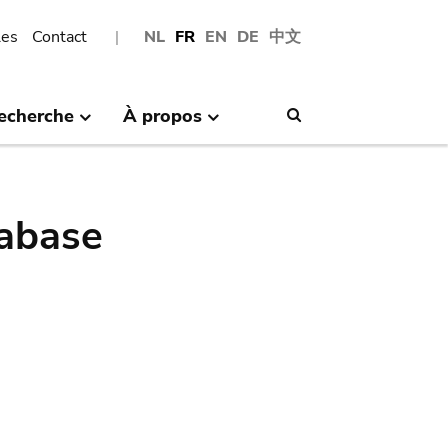
les
Contact
NL
FR
EN
DE
中文
echerche
À propos
Search
abase