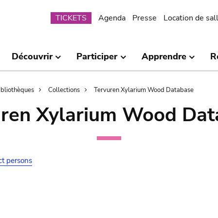
Submenu
TICKETS
Agenda
Presse
Location de sal
Découvrir
Participer
Apprendre
R
bibliothèques
Collections
Tervuren Xylarium Wood Database
uren Xylarium Wood Dat
ct persons