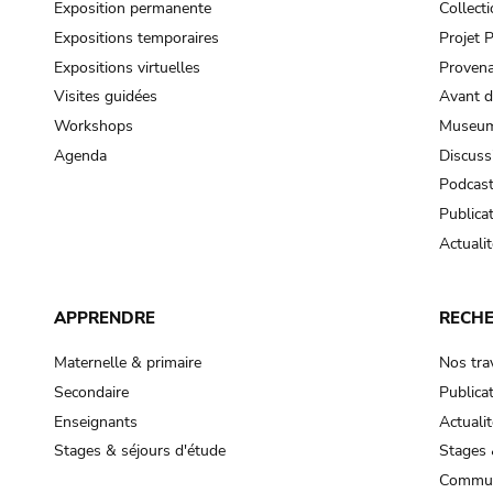
Exposition permanente
Collect
Expositions temporaires
Projet
Expositions virtuelles
Provena
Visites guidées
Avant d
Workshops
Museum
Agenda
Discuss
Podcas
Publica
Actualit
APPRENDRE
RECH
Maternelle & primaire
Nos tra
Secondaire
Publica
Enseignants
Actualit
Stages & séjours d'étude
Stages 
Commun