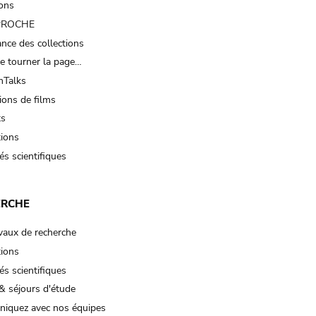
ions
 PROCHE
nce des collections
e tourner la page…
Talks
ions de films
ts
tions
és scientifiques
ERCHE
vaux de recherche
tions
és scientifiques
& séjours d'étude
iquez avec nos équipes