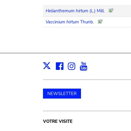
Helianthemum hirtum
(L.) Mill.
Vaccinium hirtum
Thunb.
Facebook
Instagram
Youtube
Print
X
NEWSLETTER
Main
VOTRE VISITE