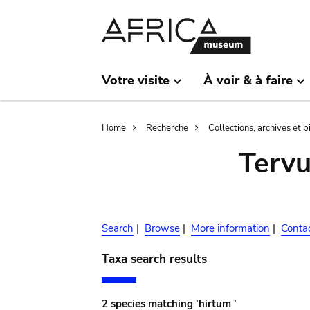
Skip
Skip
to
to
main
search
content
Votre visite
À voir & à faire
Breadcrumb
Home
Recherche
Collections, archives et 
Terv
Search
|
Browse
|
More information
|
Conta
Taxa search results
2 species matching 'hirtum '