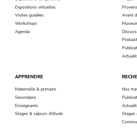
Expositions virtuelles
Provena
Visites guidées
Avant d
Workshops
Museum
Agenda
Discuss
Podcas
Publica
Actualit
APPRENDRE
RECH
Maternelle & primaire
Nos tra
Secondaire
Publica
Enseignants
Actualit
Stages & séjours d'étude
Stages 
Commun