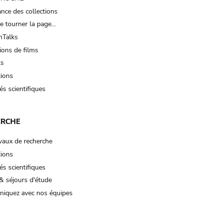
nce des collections
e tourner la page…
Talks
ions de films
ts
tions
és scientifiques
ERCHE
vaux de recherche
tions
és scientifiques
& séjours d'étude
iquez avec nos équipes