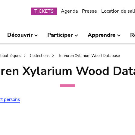
Submenu
TICKETS
Agenda
Presse
Location de sal
Découvrir
Participer
Apprendre
R
bibliothèques
Collections
Tervuren Xylarium Wood Database
uren Xylarium Wood Dat
ct persons