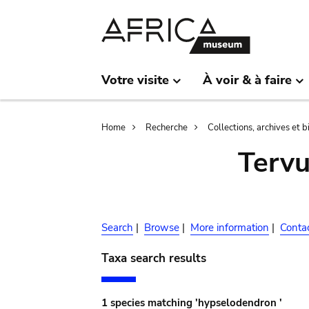
Skip
Skip
to
to
main
search
content
Votre visite
À voir & à faire
Breadcrumb
Home
Recherche
Collections, archives et 
Terv
Search
|
Browse
|
More information
|
Conta
Taxa search results
1 species matching 'hypselodendron '