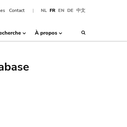
les
Contact
NL
FR
EN
DE
中文
echerche
À propos
Search
abase