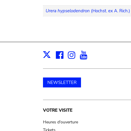
Urera hypselodendron
(Hochst. ex A. Rich.
Facebook
Instagram
Youtube
Print
X
NEWSLETTER
Main
VOTRE VISITE
navigation
Heures d'ouverture
Tickets