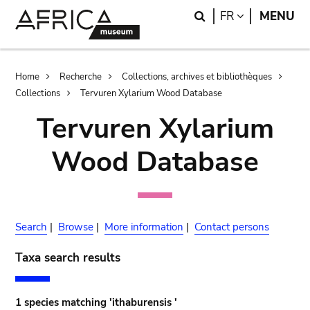
Skip
Skip
Search
LANGUAGE
FR
MENU
to
to
main
search
content
Breadcrumb
Home
Recherche
Collections, archives et bibliothèques
Collections
Tervuren Xylarium Wood Database
Tervuren Xylarium
Wood Database
Search
|
Browse
|
More information
|
Contact persons
Taxa search results
1 species matching 'ithaburensis '