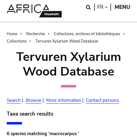
Skip
Skip
Search
LANGUAGE
FR
MENU
to
to
main
search
content
Breadcrumb
Home
Recherche
Collections, archives et bibliothèques
Collections
Tervuren Xylarium Wood Database
Tervuren Xylarium
Wood Database
Search
|
Browse
|
More information
|
Contact persons
Taxa search results
6 species matching 'macrocarpus '