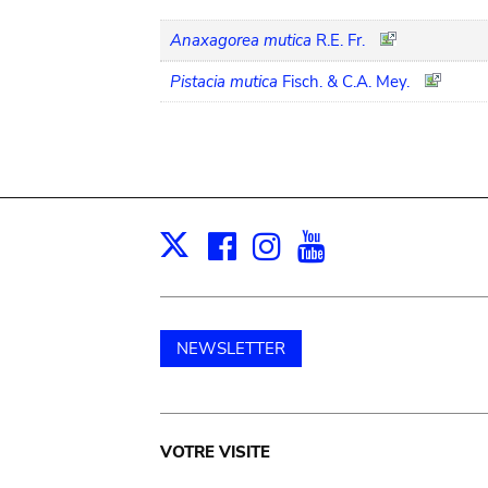
Anaxagorea mutica
R.E. Fr.
Pistacia mutica
Fisch. & C.A. Mey.
Facebook
Instagram
Youtube
Print
X
NEWSLETTER
Main
VOTRE VISITE