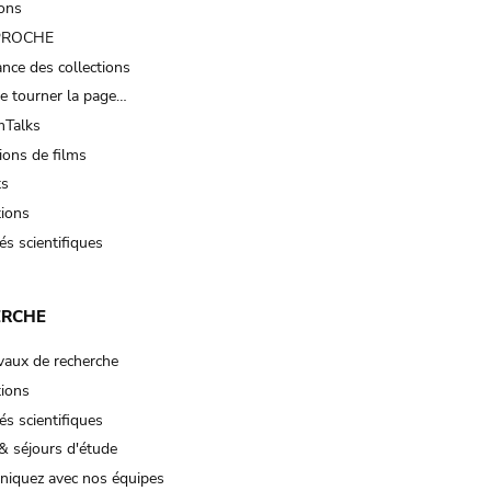
ions
 PROCHE
nce des collections
e tourner la page…
Talks
ions de films
ts
tions
és scientifiques
ERCHE
vaux de recherche
tions
és scientifiques
& séjours d'étude
iquez avec nos équipes