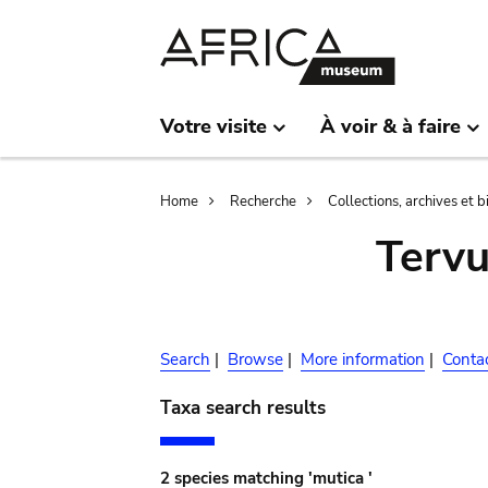
Skip
Skip
to
to
main
search
content
Votre visite
À voir & à faire
Breadcrumb
Home
Recherche
Collections, archives et 
Terv
Search
|
Browse
|
More information
|
Conta
Taxa search results
2 species matching 'mutica '