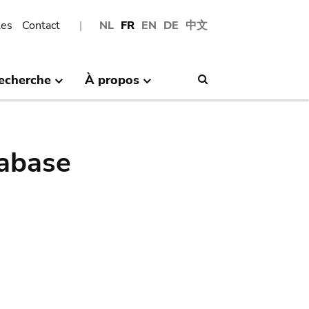
les
Contact
NL
FR
EN
DE
中文
echerche
À propos
Search
abase