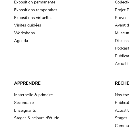
Exposition permanente
Collect
Expositions temporaires
Projet
Expositions virtuelles
Provena
Visites guidées
Avant d
Workshops
Museum
Agenda
Discuss
Podcas
Publica
Actualit
APPRENDRE
RECH
Maternelle & primaire
Nos tra
Secondaire
Publica
Enseignants
Actualit
Stages & séjours d'étude
Stages 
Commun