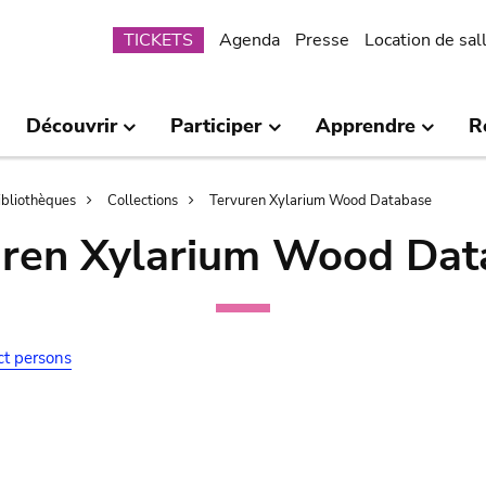
Submenu
TICKETS
Agenda
Presse
Location de sal
Découvrir
Participer
Apprendre
R
bibliothèques
Collections
Tervuren Xylarium Wood Database
uren Xylarium Wood Dat
ct persons