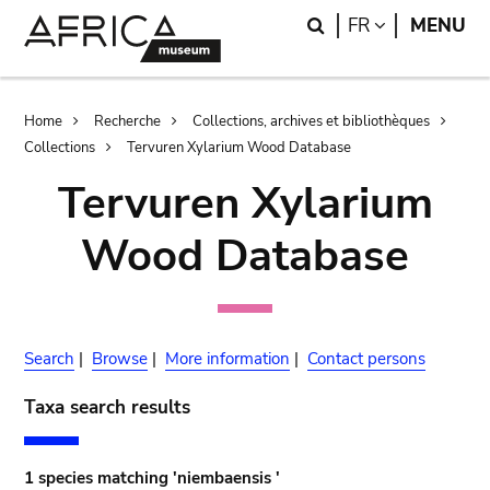
Skip
Skip
Search
LANGUAGE
FR
MENU
to
to
main
search
content
Breadcrumb
Home
Recherche
Collections, archives et bibliothèques
Collections
Tervuren Xylarium Wood Database
Tervuren Xylarium
Wood Database
Search
|
Browse
|
More information
|
Contact persons
Taxa search results
1 species matching 'niembaensis '