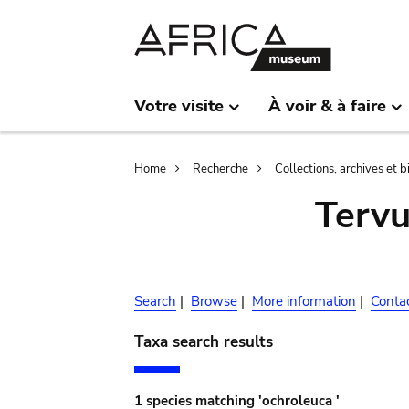
Skip
Skip
to
to
main
search
content
Votre visite
À voir & à faire
Breadcrumb
Home
Recherche
Collections, archives et 
Terv
Search
|
Browse
|
More information
|
Conta
Taxa search results
1 species matching 'ochroleuca '