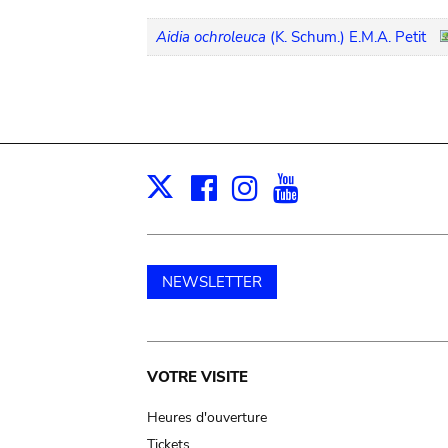
Aidia ochroleuca
(K. Schum.) E.M.A. Petit
Facebook
Instagram
Youtube
Print
X
NEWSLETTER
Main
VOTRE VISITE
navigation
Heures d'ouverture
Tickets