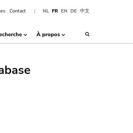
les
Contact
NL
FR
EN
DE
中文
echerche
À propos
Search
abase