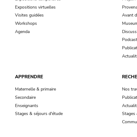
Expositions virtuelles
Provena
Visites guidées
Avant d
Workshops
Museum
Agenda
Discuss
Podcas
Publica
Actualit
APPRENDRE
RECH
Maternelle & primaire
Nos tra
Secondaire
Publica
Enseignants
Actualit
Stages & séjours d'étude
Stages 
Commun