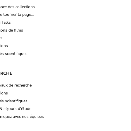
nce des collections
e tourner la page…
Talks
ions de films
ts
tions
és scientifiques
ERCHE
vaux de recherche
tions
és scientifiques
& séjours d'étude
iquez avec nos équipes