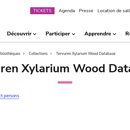
Submenu
TICKETS
Agenda
Presse
Location de sal
Découvrir
Participer
Apprendre
R
bibliothèques
Collections
Tervuren Xylarium Wood Database
uren Xylarium Wood Dat
ct persons