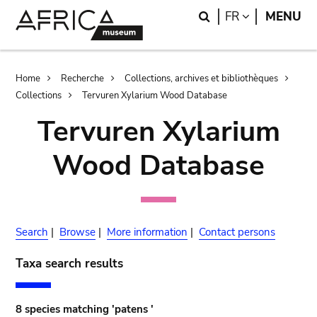
Skip
Skip
Search
LANGUAGE
FR
MENU
to
to
main
search
content
Breadcrumb
Home
Recherche
Collections, archives et bibliothèques
Collections
Tervuren Xylarium Wood Database
Tervuren Xylarium
Wood Database
Search
|
Browse
|
More information
|
Contact persons
Taxa search results
8 species matching 'patens '