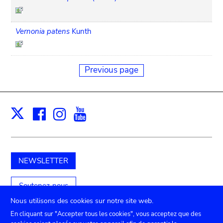
Vernonia patens
Kunth
Previous page
Facebook
Instagram
Youtube
Print
X
NEWSLETTER
Soutenez-nous
Nous utilisons des cookies sur notre site web.
En cliquant sur "Accepter tous les cookies", vous acceptez que des