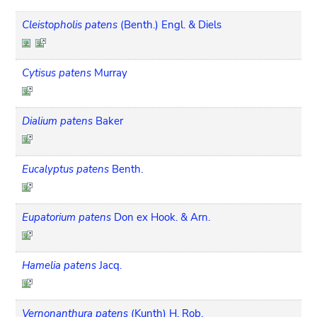
Cleistopholis patens
(Benth.) Engl. & Diels
Cytisus patens
Murray
Dialium patens
Baker
Eucalyptus patens
Benth.
Eupatorium patens
Don ex Hook. & Arn.
Hamelia patens
Jacq.
Vernonanthura patens
(Kunth) H. Rob.