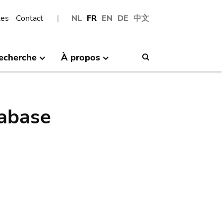
les
Contact
NL
FR
EN
DE
中文
echerche
À propos
Search
abase