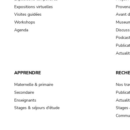
Expositions virtuelles
Provena
Visites guidées
Avant d
Workshops
Museum
Agenda
Discuss
Podcas
Publica
Actualit
APPRENDRE
RECH
Maternelle & primaire
Nos tra
Secondaire
Publica
Enseignants
Actualit
Stages & séjours d'étude
Stages 
Commun