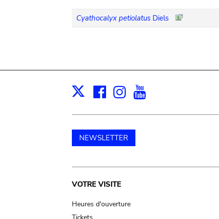
Cyathocalyx petiolatus
Diels
Facebook
Instagram
Youtube
Print
X
NEWSLETTER
Main
VOTRE VISITE
navigation
Heures d'ouverture
Tickets