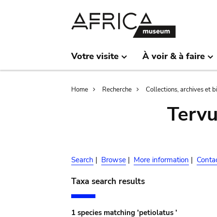
Skip
Skip
to
to
main
search
content
Votre visite
À voir & à faire
Breadcrumb
Home
Recherche
Collections, archives et 
Terv
Search
|
Browse
|
More information
|
Conta
Taxa search results
1 species matching 'petiolatus '