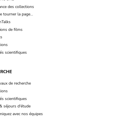
nce des collections
e tourner la page…
Talks
ions de films
ts
tions
és scientifiques
ERCHE
vaux de recherche
tions
és scientifiques
& séjours d'étude
iquez avec nos équipes