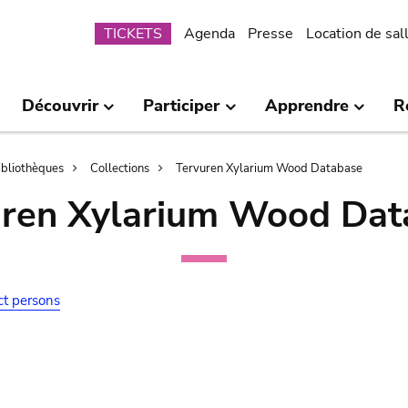
Submenu
TICKETS
Agenda
Presse
Location de sal
Découvrir
Participer
Apprendre
R
bibliothèques
Collections
Tervuren Xylarium Wood Database
uren Xylarium Wood Dat
ct persons