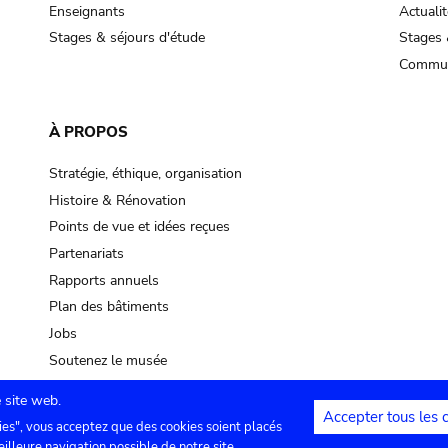
Enseignants
Actualit
Stages & séjours d'étude
Stages 
Commun
À PROPOS
Stratégie, éthique, organisation
Histoire & Rénovation
Points de vue et idées reçues
Partenariats
Rapports annuels
Plan des bâtiments
Jobs
Soutenez le musée
 site web.
Accepter tous les 
ies", vous acceptez que des cookies soient placés
lles
Contact
Paramètres de confidentialité
Mention
eilleure navigation possible de notre site.