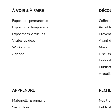
À VOIR & À FAIRE
DÉCO
Exposition permanente
Collect
Expositions temporaires
Projet
Expositions virtuelles
Provena
Visites guidées
Avant d
Workshops
Museum
Agenda
Discuss
Podcas
Publica
Actualit
APPRENDRE
RECH
Maternelle & primaire
Nos tra
Secondaire
Publica