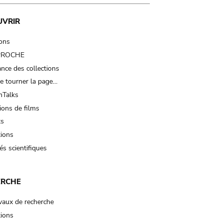
UVRIR
ions
 PROCHE
nce des collections
e tourner la page…
Talks
ions de films
ts
tions
és scientifiques
ERCHE
vaux de recherche
tions