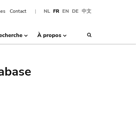
les
Contact
NL
FR
EN
DE
中文
echerche
À propos
Search
abase