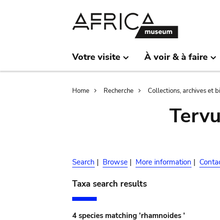
Skip
Skip
to
to
main
search
content
Votre visite
À voir & à faire
Breadcrumb
Home
Recherche
Collections, archives et 
Terv
Search
|
Browse
|
More information
|
Conta
Taxa search results
4 species matching 'rhamnoides '