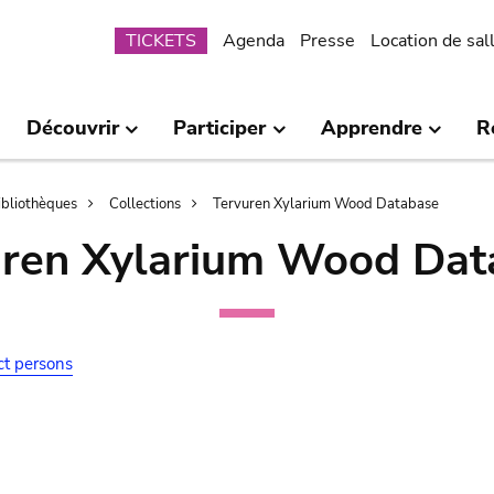
Submenu
TICKETS
Agenda
Presse
Location de sal
Découvrir
Participer
Apprendre
R
bibliothèques
Collections
Tervuren Xylarium Wood Database
uren Xylarium Wood Dat
ct persons