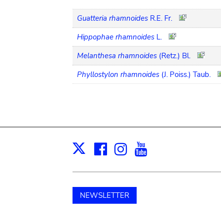
Guatteria rhamnoides
R.E. Fr.
Hippophae rhamnoides
L.
Melanthesa rhamnoides
(Retz.) Bl.
Phyllostylon rhamnoides
(J. Poiss.) Taub.
Facebook
Instagram
Youtube
Print
X
NEWSLETTER