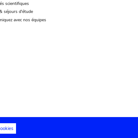
és scientifiques
& séjours d'étude
iquez avec nos équipes
cookies
s juridiques
Déclaration d'accessibilité