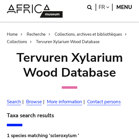
Skip
Skip
Search
LANGUAGE
FR
MENU
to
to
main
search
content
Breadcrumb
Home
Recherche
Collections, archives et bibliothèques
Collections
Tervuren Xylarium Wood Database
Tervuren Xylarium
Wood Database
Search
|
Browse
|
More information
|
Contact persons
Taxa search results
1 species matching 'scleroxylum '