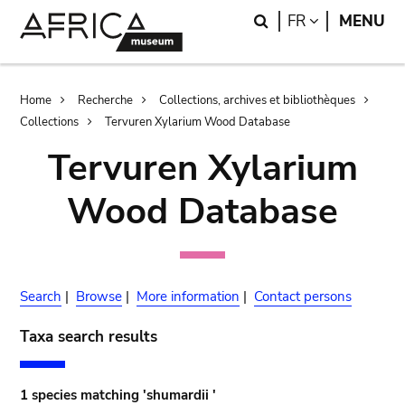
Skip
Skip
Search
LANGUAGE
FR
MENU
to
to
main
search
content
Breadcrumb
Home
Recherche
Collections, archives et bibliothèques
Collections
Tervuren Xylarium Wood Database
Tervuren Xylarium
Wood Database
Search
|
Browse
|
More information
|
Contact persons
Taxa search results
1 species matching 'shumardii '