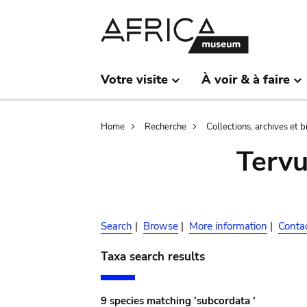
Skip
Skip
to
to
main
search
content
Votre visite
À voir & à faire
Breadcrumb
Home
Recherche
Collections, archives et 
Terv
Search
|
Browse
|
More information
|
Conta
Taxa search results
9 species matching 'subcordata '