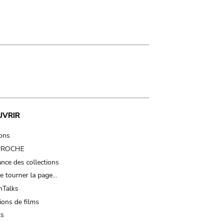
UVRIR
ions
 PROCHE
nce des collections
e tourner la page…
Talks
ions de films
ts