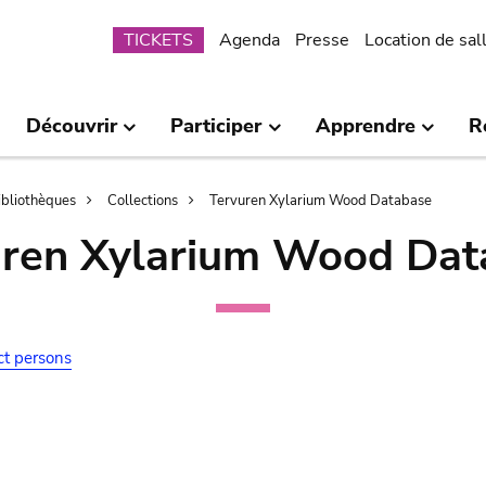
Submenu
TICKETS
Agenda
Presse
Location de sal
Découvrir
Participer
Apprendre
R
bibliothèques
Collections
Tervuren Xylarium Wood Database
uren Xylarium Wood Dat
ct persons