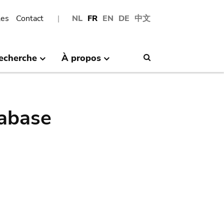
les
Contact
NL
FR
EN
DE
中文
echerche
À propos
Search
abase