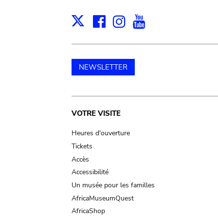
Facebook
Instagram
Youtube
Print
X
NEWSLETTER
Main
VOTRE VISITE
navigation
Heures d'ouverture
Tickets
Accès
Accessibilité
Un musée pour les familles
AfricaMuseumQuest
AfricaShop