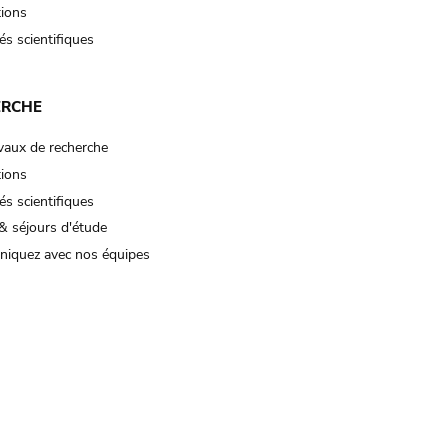
tions
és scientifiques
ERCHE
vaux de recherche
tions
és scientifiques
& séjours d'étude
iquez avec nos équipes