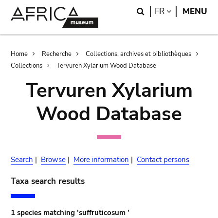
Skip
Skip
Search
LANGUAGE
FR
MENU
to
to
main
search
content
Breadcrumb
Home
Recherche
Collections, archives et bibliothèques
Collections
Tervuren Xylarium Wood Database
Tervuren Xylarium
Wood Database
Search
|
Browse
|
More information
|
Contact persons
Taxa search results
1 species matching 'suffruticosum '