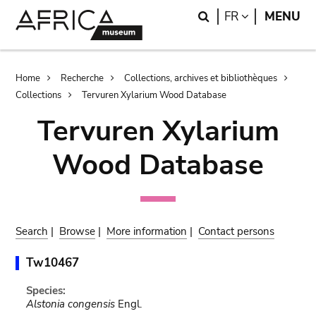
Skip
Skip
Search
LANGUAGE
FR
MENU
to
to
main
search
content
Breadcrumb
Home
Recherche
Collections, archives et bibliothèques
Collections
Tervuren Xylarium Wood Database
Tervuren Xylarium
Wood Database
Search
|
Browse
|
More information
|
Contact persons
Tw10467
Species:
Alstonia congensis
Engl.