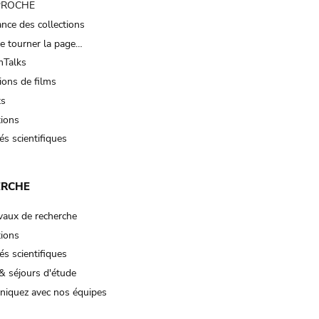
 PROCHE
nce des collections
e tourner la page…
Talks
ions de films
ts
tions
és scientifiques
ERCHE
vaux de recherche
tions
és scientifiques
& séjours d'étude
iquez avec nos équipes