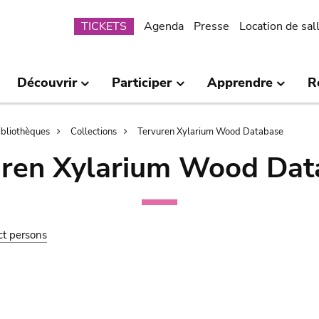
Submenu
TICKETS
Agenda
Presse
Location de sal
Découvrir
Participer
Apprendre
R
bibliothèques
Collections
Tervuren Xylarium Wood Database
uren Xylarium Wood Dat
ct persons