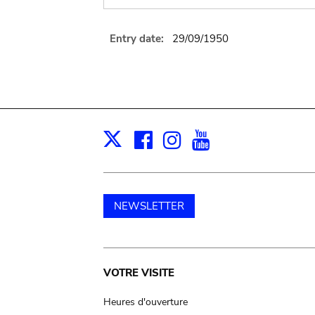
Entry date:
29/09/1950
Facebook
Instagram
Youtube
Print
X
NEWSLETTER
Main
VOTRE VISITE
navigation
Heures d'ouverture