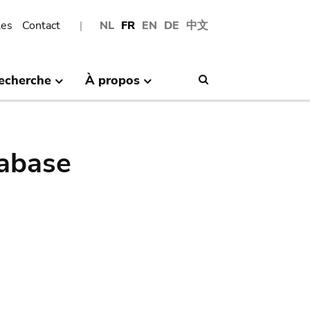
les
Contact
NL
FR
EN
DE
中文
echerche
À propos
Search
abase