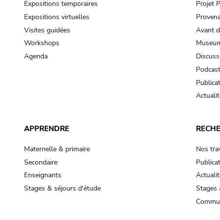
Expositions temporaires
Projet
Expositions virtuelles
Provena
Visites guidées
Avant d
Workshops
Museum
Agenda
Discuss
Podcas
Publica
Actualit
APPRENDRE
RECH
Maternelle & primaire
Nos tra
Secondaire
Publica
Enseignants
Actualit
Stages & séjours d'étude
Stages 
Commun