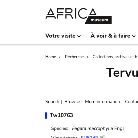
Skip
Skip
to
to
main
search
content
Votre visite
À voir & à faire
Breadcrumb
Home
Recherche
Collections, archives et 
Terv
Search
|
Browse
|
More information
|
Conta
Tw10763
Species:
Fagara macrophylla
Engl.