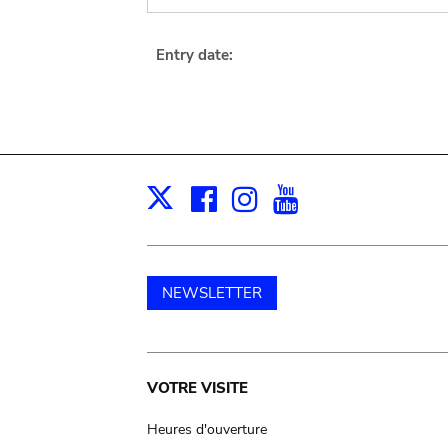
Entry date:
Facebook
Instagram
Youtube
Print
X
NEWSLETTER
Main
VOTRE VISITE
navigation
Heures d'ouverture