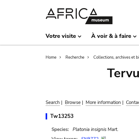
Skip
Skip
to
to
main
search
content
Votre visite
À voir & à faire
Breadcrumb
Home
Recherche
Collections, archives et 
Terv
Search
|
Browse
|
More information
|
Conta
Tw13253
Species:
Platonia insignis
Mart.