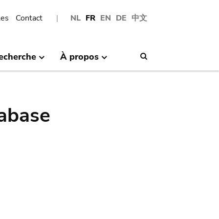
les
Contact
NL
FR
EN
DE
中文
echerche
À propos
Search
abase