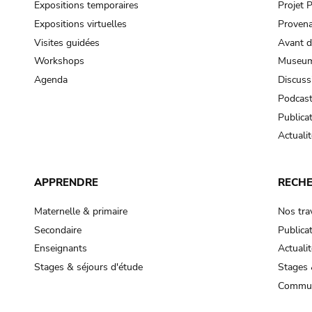
Expositions temporaires
Projet
Expositions virtuelles
Provena
Visites guidées
Avant d
Workshops
Museum
Agenda
Discuss
Podcas
Publica
Actualit
APPRENDRE
RECH
Maternelle & primaire
Nos tra
Secondaire
Publica
Enseignants
Actualit
Stages & séjours d'étude
Stages 
Commun