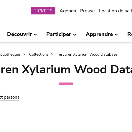
Submenu
TICKETS
Agenda
Presse
Location de sal
Découvrir
Participer
Apprendre
R
bibliothèques
Collections
Tervuren Xylarium Wood Database
uren Xylarium Wood Dat
ct persons