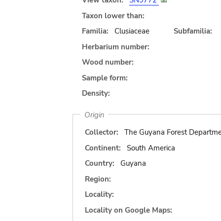
View taxon:
SN9772
Taxon lower than:
Familia:
Clusiaceae
Subfamilia:
Herbarium number:
Wood number:
Sample form:
Density:
Origin
Collector:
The Guyana Forest Departm
Continent:
South America
Country:
Guyana
Region:
Locality:
Locality on Google Maps: