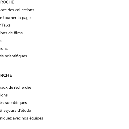
 PROCHE
nce des collections
e tourner la page…
Talks
ions de films
ts
tions
és scientifiques
ERCHE
vaux de recherche
tions
és scientifiques
& séjours d'étude
iquez avec nos équipes