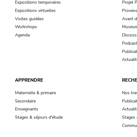
Expositions temporaires
Projet
Expositions virtuelles
Provena
Visites guidées
Avant d
Workshops
Museum
Agenda
Discuss
Podcas
Publica
Actualit
APPRENDRE
RECH
Maternelle & primaire
Nos tra
Secondaire
Publica
Enseignants
Actualit
Stages & séjours d'étude
Stages 
Commun