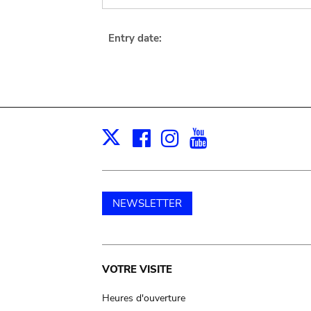
Entry date:
Facebook
Instagram
Youtube
Print
X
NEWSLETTER
Main
VOTRE VISITE
navigation
Heures d'ouverture