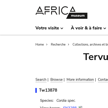
Skip
Skip
to
to
main
search
content
Votre visite
À voir & à faire
Breadcrumb
Home
Recherche
Collections, archives et 
Terv
Search
|
Browse
|
More information
|
Conta
Tw13878
Species:
Cordia spec.