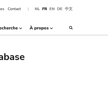
les
Contact
NL
FR
EN
DE
中文
echerche
À propos
Search
abase