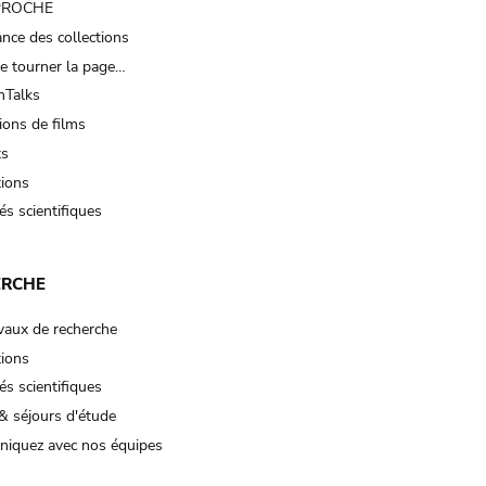
 PROCHE
nce des collections
e tourner la page…
Talks
ions de films
ts
tions
és scientifiques
ERCHE
vaux de recherche
tions
és scientifiques
& séjours d'étude
iquez avec nos équipes