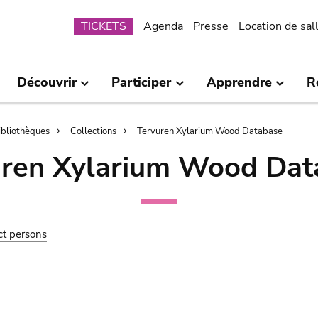
Submenu
TICKETS
Agenda
Presse
Location de sal
Découvrir
Participer
Apprendre
R
bibliothèques
Collections
Tervuren Xylarium Wood Database
uren Xylarium Wood Dat
ct persons