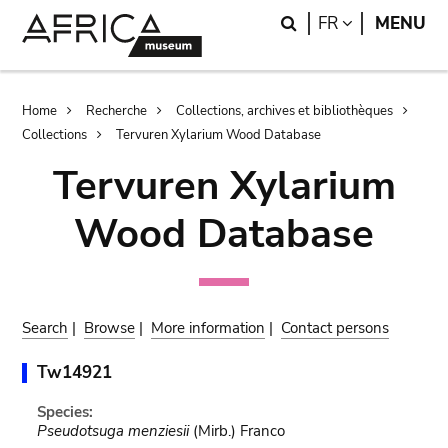
Skip
Skip
Search
LANGUAGE
FR
MENU
to
to
main
search
content
Breadcrumb
Home
Recherche
Collections, archives et bibliothèques
Collections
Tervuren Xylarium Wood Database
Tervuren Xylarium
Wood Database
Search
|
Browse
|
More information
|
Contact persons
Tw14921
Species:
Pseudotsuga menziesii
(Mirb.) Franco